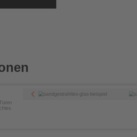
ionen
 Türen
chtes