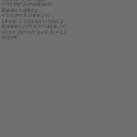
V-Perfect Schweißnaht
Bürstendichtung
schwarze Dichtungen
24 mm, 2-Scheiben-Paket (1-
Kammer) gefüllt mit Argon, mit
einem Ug Koeffizient Ug = 1,1
W/(m²K)