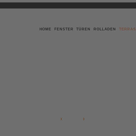
HOME
FENSTER
TÜREN
ROLLADEN
TERRAS
Terrassensysteme
Schiebe
IGLO SLIDE