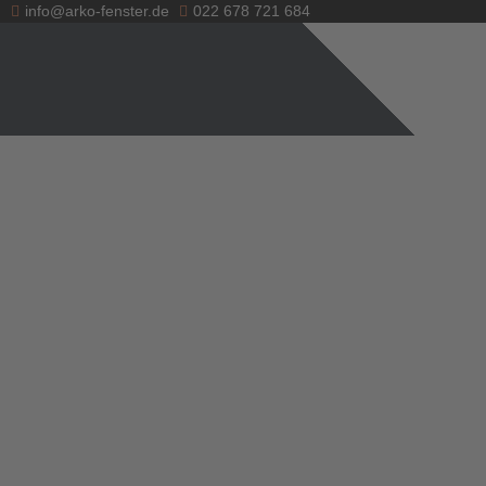
info@arko-fenster.de
022 678 721 684