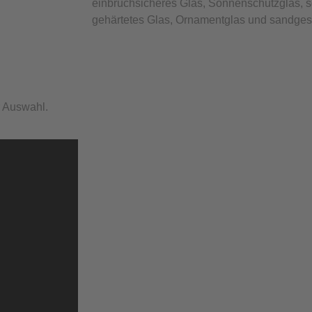
einbruchsicheres Glas, Sonnenschutzglas,
gehärtetes Glas, Ornamentglas und sandgest
r Auswahl.