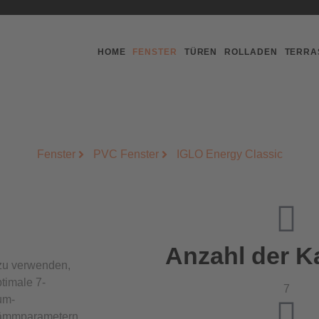
HOME
FENSTER
TÜREN
ROLLADEN
TERRA
Fenster
PVC Fenster
IGLO Energy Classic
Anzahl der 
 zu verwenden,
timale 7-
7
um-
dämmparametern