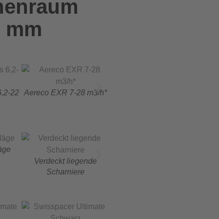
henraum
5 mm
Reg
6,2-22
Aereco EXR 7-28 m3/h*
Aereco EMM 5-29 m3/h*
äge
TBT Beschlag
R
Verdeckt liegende
Scharniere