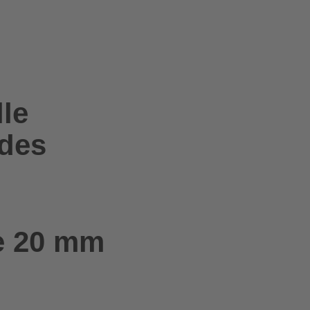
le
edes
e 20 mm