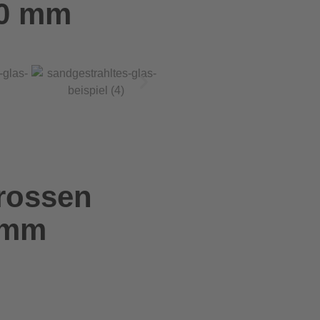
50 mm
rossen
 mm