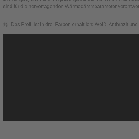
sind für die hervorragenden Wärmedämmparameter verantwort
Das Profil ist in drei Farben erhältlich: Weiß, Anthrazit un