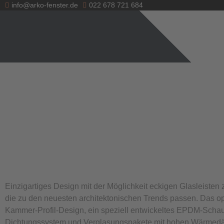
info@arko-fenster.de
022 678 721 684
Einzigartiges Design mit der Möglichkeit eckigen Glasleisten
die zu den neuesten architektonischen Trends passen. Das op
Kammer-Profil-Design, ein speziell entwickeltes EPDM-Scha
Dichtungssystem und Verglasungspakete mit hohen Wärme