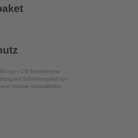
paket
hutz
480 mm – CSI Tschechische
ärkung und Schreibenpaket Ug =
acer Ultimate Abstandhalter.