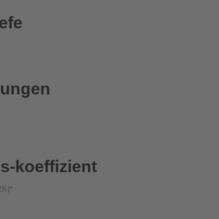
efe
tungen
koeffizient
2K)*