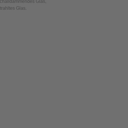
 schalldämmendes Glas,
rahltes Glas.